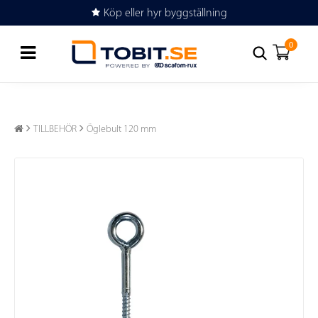
Köp eller hyr byggställning
0
TILLBEHÖR
Öglebult 120 mm