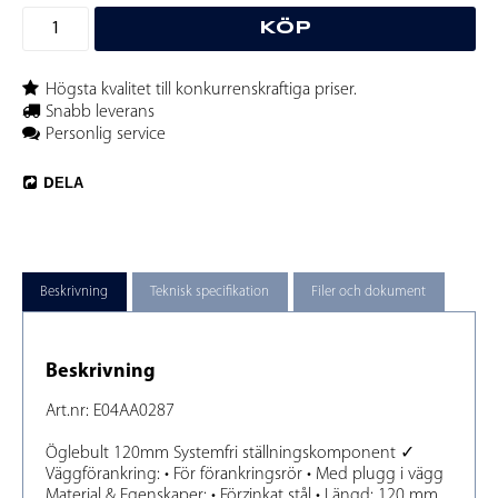
KÖP
Högsta kvalitet till konkurrenskraftiga priser.
Snabb leverans
Personlig service
DELA
Beskrivning
Teknisk specifikation
Filer och dokument
Beskrivning
Art.nr: E04AA0287
Öglebult 120mm Systemfri ställningskomponent ✓ 
Väggförankring: • För förankringsrör • Med plugg i vägg 
Material & Egenskaper: • Förzinkat stål • Längd: 120 mm