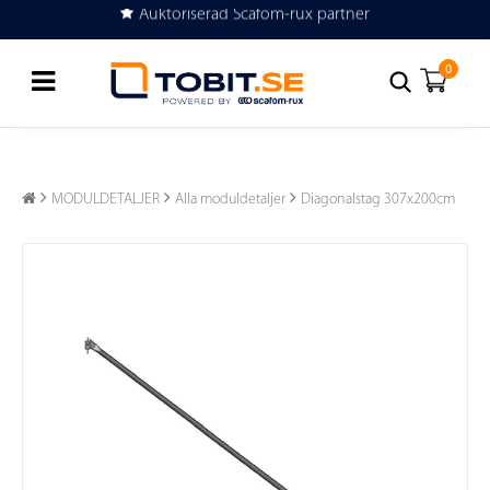
Auktoriserad Scafom-rux partner
Köp eller hyr byggställning
0
MODULDETALJER
Alla moduldetaljer
Diagonalstag 307x200cm