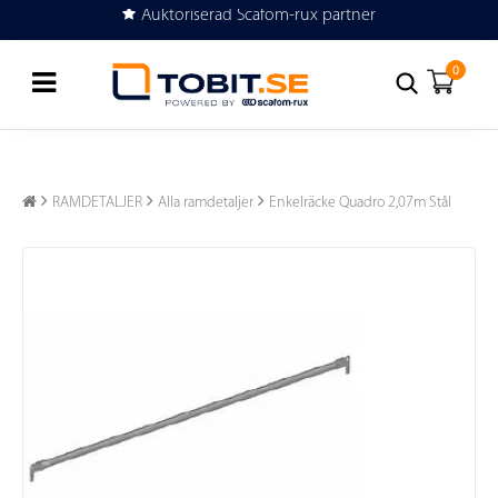
Auktoriserad Scafom-rux partner
Köp eller hyr byggställning
0
RAMDETALJER
Alla ramdetaljer
Enkelräcke Quadro 2,07m Stål