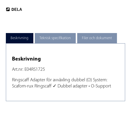
DELA
Beskrivning
Teknisk specifikation
Filer och dokument
Beskrivning
Art.nr: E04RS1725
Ringscaff Adapter för avväxling dubbel (O) System: 
Scafom-rux Ringscaff ✓ Dubbel adapter • O-Support