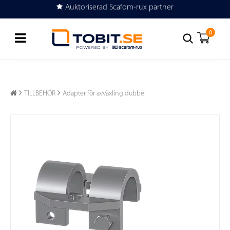
Auktoriserad Scafom-rux partner
Köp eller hyr byggställning
0
TILLBEHÖR
Adapter för avväxling dubbel