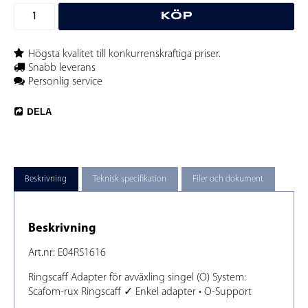
KÖP
Högsta kvalitet till konkurrenskraftiga priser.
Snabb leverans
Personlig service
DELA
Beskrivning
Teknisk specifikation
Filer och dokument
Beskrivning
Art.nr: E04RS1616
Ringscaff Adapter för avväxling singel (O) System: 
Scafom-rux Ringscaff ✓ Enkel adapter • O-Support