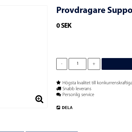
Provdragare Suppor
0 SEK
-
+
Högsta kvalitet till konkurrenskraftiga
Snabb leverans
Personlig service
DELA