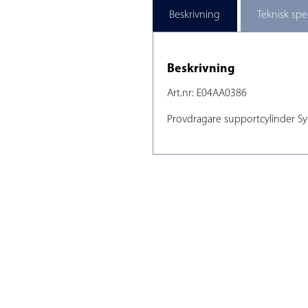
Beskrivning
Teknisk spe
Beskrivning
Art.nr: E04AA0386
Provdragare supportcylinder Sy