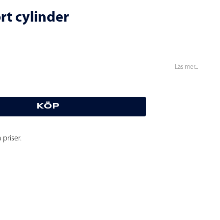
t cylinder
Läs mer...
KÖP
 priser.