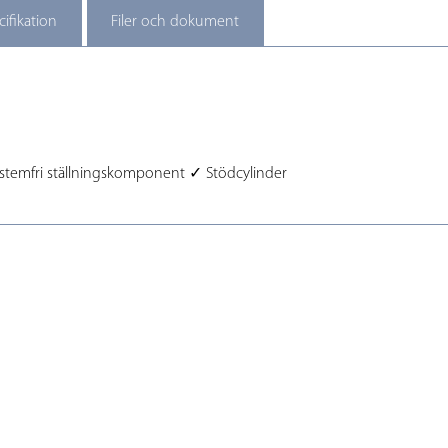
cifikation
Filer och dokument
stemfri ställningskomponent ✓ Stödcylinder