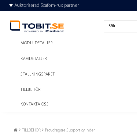
Auktoriserad Scafom-rux partner
Köp eller hyr byggställning
MODULDETALJER
RAMDETALJER
STÄLLNINGSPAKET
TILLBEHÖR
KONTAKTA OSS
TILLBEHÖR
Provdragare Support cylinder